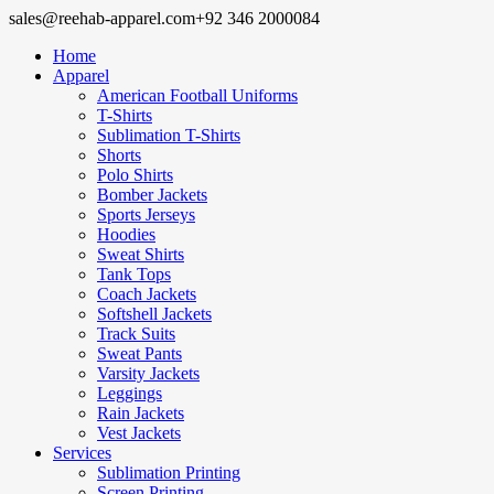
sales@reehab-apparel.com
+92 346 2000084
Home
Apparel
American Football Uniforms
T-Shirts
Sublimation T-Shirts
Shorts
Polo Shirts
Bomber Jackets
Sports Jerseys
Hoodies
Sweat Shirts
Tank Tops
Coach Jackets
Softshell Jackets
Track Suits
Sweat Pants
Varsity Jackets
Leggings
Rain Jackets
Vest Jackets
Services
Sublimation Printing
Screen Printing