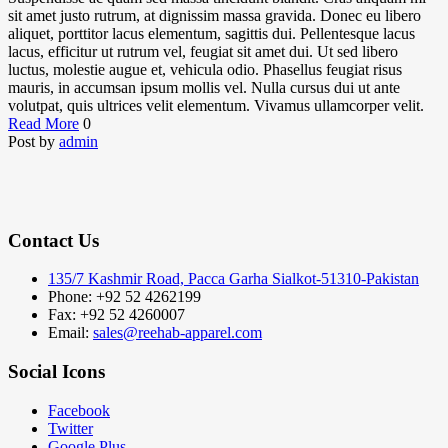
sit amet justo rutrum, at dignissim massa gravida. Donec eu libero
aliquet, porttitor lacus elementum, sagittis dui. Pellentesque lacus
lacus, efficitur ut rutrum vel, feugiat sit amet dui. Ut sed libero
luctus, molestie augue et, vehicula odio. Phasellus feugiat risus
mauris, in accumsan ipsum mollis vel. Nulla cursus dui ut ante
volutpat, quis ultrices velit elementum. Vivamus ullamcorper velit.
Read More
0
Post by
admin
Contact Us
135/7 Kashmir Road, Pacca Garha Sialkot-51310-Pakistan
Phone: +92 52 4262199
Fax: +92 52 4260007
Email:
sales@reehab-apparel.com
Social Icons
Facebook
Twitter
Google Plus