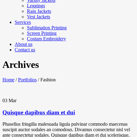
Varsity Jackets
Leggings
Rain Jackets
Vest Jackets
Services
Sublimation Printing
Screen Printing
Costum Embroidery
About us
Contact us
Archives
Home
/
Portfolios
/
Fashion
03
Mar
Quisque dapibus diam et dui
Phasellus fringilla malesuada ligula pulvinar commodo maecenas
suscipit auctor sodales an comodous. Divamus consectetur nisl vel
ante consectetur sodales. Quisque dapibus diam et dui scelerisque,