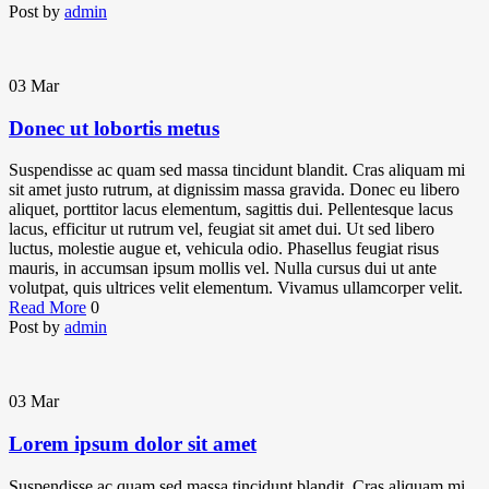
Post by
admin
03
Mar
Donec ut lobortis metus
Suspendisse ac quam sed massa tincidunt blandit. Cras aliquam mi
sit amet justo rutrum, at dignissim massa gravida. Donec eu libero
aliquet, porttitor lacus elementum, sagittis dui. Pellentesque lacus
lacus, efficitur ut rutrum vel, feugiat sit amet dui. Ut sed libero
luctus, molestie augue et, vehicula odio. Phasellus feugiat risus
mauris, in accumsan ipsum mollis vel. Nulla cursus dui ut ante
volutpat, quis ultrices velit elementum. Vivamus ullamcorper velit.
Read More
0
Post by
admin
03
Mar
Lorem ipsum dolor sit amet
Suspendisse ac quam sed massa tincidunt blandit. Cras aliquam mi